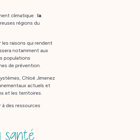
ent climatique :
la
reuses régions du
 les raisons qui rendent
téressera notamment aux
es populations
nes de prévention.
cosystèmes, Chloé Jimenez
nnementaux actuels et
 et les territoires.
er à des ressources
a santé