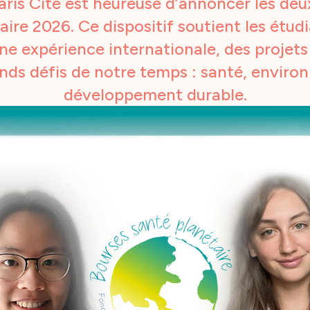
ris Cité est heureuse d’annoncer les deu
ire 2026. Ce dispositif soutient les étud
ne expérience internationale, des projet
ds défis de notre temps : santé, enviro
développement durable.