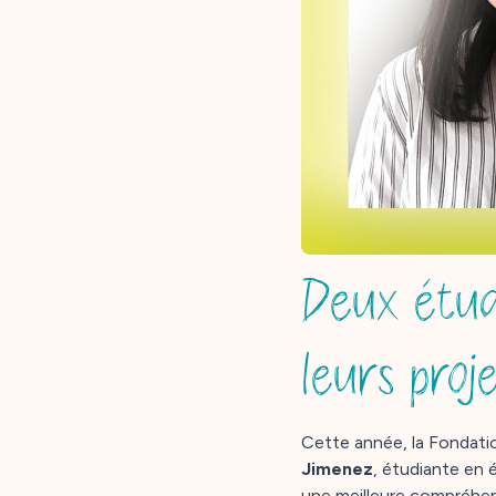
Deux étud
leurs proje
Cette année, la Fondatio
Jimenez
, étudiante en
une meilleure compréhen